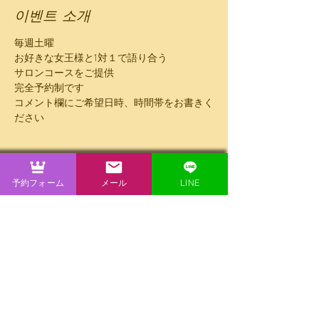
이벤트 소개
毎週土曜
お好きな女王様と1対１で語り合う
サロンコースをご提供
完全予約制です
コメント欄にご希望日時、時間帯をお書きく
ださい
60分10000円
気が合えばその後のプレイも可能
予約フォーム
メール
LINE
이벤트 공유하기