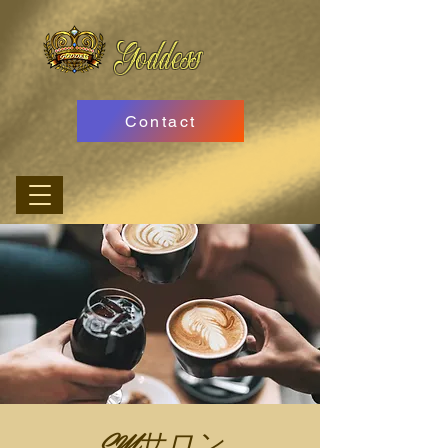
Goddess
Contact
SMサロン