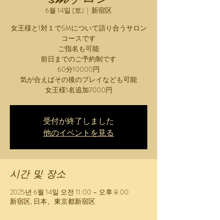
6월 14일 (토)
  |  
新宿区
女王様と1対１でSMについて語り合うサロン
コースです
ご指名も可能
前日までのご予約制です
60分10000円
気が合えばその後のプレイなども可能
女王様1名追加7000円
受付が終了しました
他のイベントを見る
시간 및 장소
2025년 6월 14일 오전 11:00 – 오후 8:00
新宿区, 日本、東京都新宿区