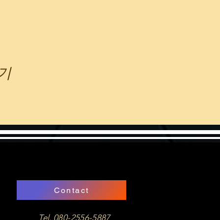
기
Contact
Tel.
080-2556-5887