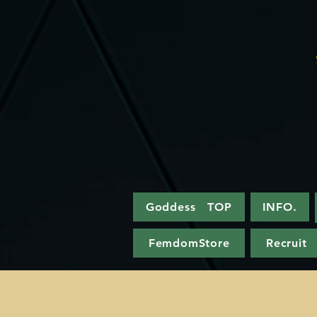
Goddess TOP
INFO.
FemdomStore
Recruit