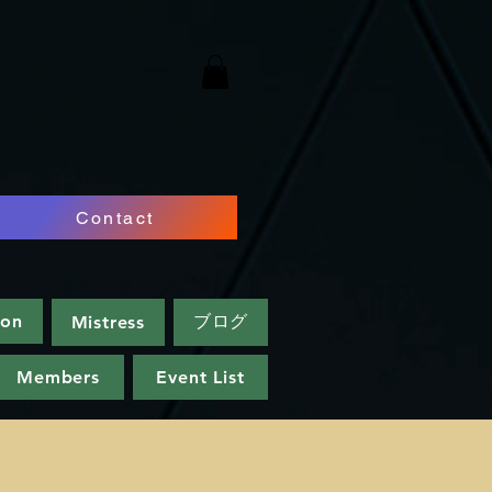
Contact
ion
ブログ
Mistress
Members
Event List