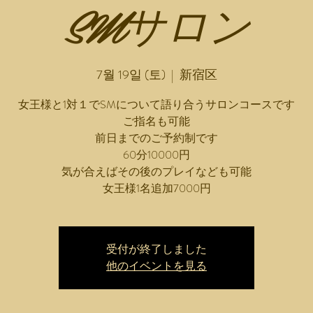
SMサロン
7월 19일 (토)
  |  
新宿区
女王様と1対１でSMについて語り合うサロンコースです
ご指名も可能
前日までのご予約制です
60分10000円
気が合えばその後のプレイなども可能
女王様1名追加7000円
受付が終了しました
他のイベントを見る