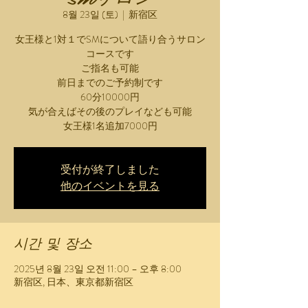
8월 23일 (토)
  |  
新宿区
女王様と1対１でSMについて語り合うサロン
コースです
ご指名も可能
前日までのご予約制です
60分10000円
気が合えばその後のプレイなども可能
女王様1名追加7000円
受付が終了しました
他のイベントを見る
시간 및 장소
2025년 8월 23일 오전 11:00 – 오후 8:00
新宿区, 日本、東京都新宿区