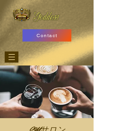
Goddess
Contact
SMサロン