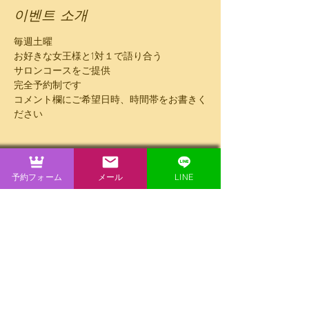
이벤트 소개
毎週土曜
お好きな女王様と1対１で語り合う
サロンコースをご提供
完全予約制です
コメント欄にご希望日時、時間帯をお書きく
ださい
60分10000円
気が合えばその後のプレイも可能
予約フォーム
メール
LINE
이벤트 공유하기