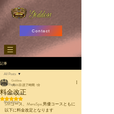
Goddess
Contact
記事
All Posts
Goddess
All Posts
1月26日
読了時間: 1分
料金改正
GoddessNews
5つ星のうちNaNと評価されています。
MistyNews
SMコース、MensSpa,男優コースともに
以下に料金改定となります