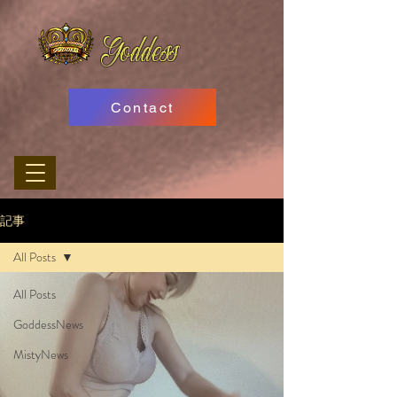
Goddess
Contact
記事
All Posts
All Posts
GoddessNews
MistyNews