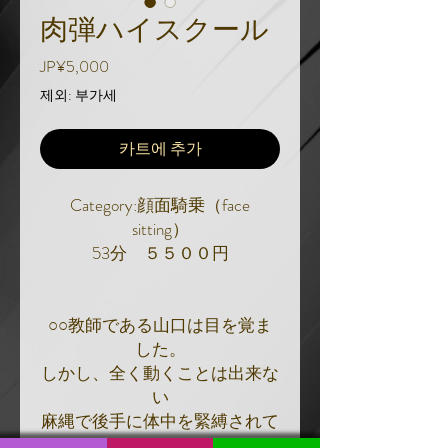
肉弾ハイスクール
가
JP¥5,000
격
제외: 부가세
카트에 추가
Category:顔面騎乗（face
sitting）
53分 ５５００円
○○教師である山口は目を覚ま
した。
しかし、全く動くことは出来な
い
麻縄で後手に体中を緊縛されて
いたからだ。