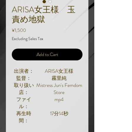
ARISA女王様 玉
責め地獄
Price
¥1,500
Excluding Sales Tax
Add to Cart
出演者：
ARISA女王様
監督：
霧里純
取り扱い
Mistress Jun's Femdom
店：
Store
ファイ
mp4
ル：
再生時
17分14秒
間：