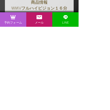
商品情報
WMVフルハイビジョン１６分
ARISA女王様主演
予約フォーム
メール
LINE
嫌がる女装した男を、変態扱い
し玉責め調教していく
Contact
Tel.
080-2556-5887
mail.
kirisatomania@gmail.com