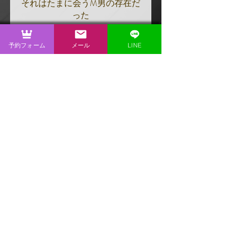
それはたまに会うM男の存在だ
った
プジーやアナルを責め立てる
予約フォーム
メール
LINE
JUN
とめどないアナルドライオーガ
ズムは必見!!
Contact
Tel.
080-2556-5887
mail.
kirisatomania@gmail.com