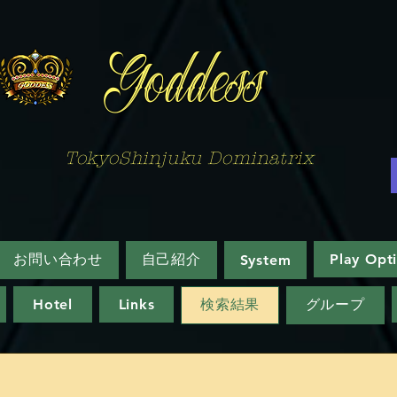
Goddess
TokyoShinjuku Dominatrix
お問い合わせ
自己紹介
Play Opt
System
Hotel
Links
検索結果
グループ