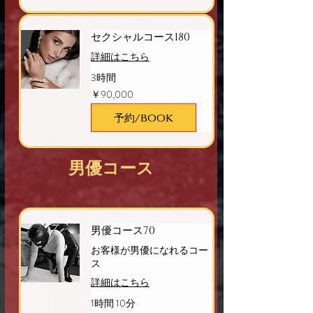
セクシャルコース180
詳細はこちら
3時間
90,000
￥90,000
円
予約/BOOK
男優コース
男優コース70
お客様が男優になれるコー
ス
詳細はこちら
1時間 10分