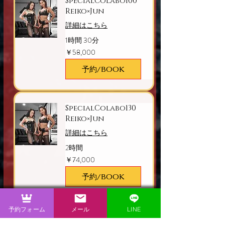
SpecialColabo100
Reiko×Jun
詳細はこちら
1時間 30分
58,000
￥58,000
円
予約/BOOK
SpecialColabo130
Reiko×Jun
詳細はこちら
2時間
74,000
￥74,000
円
予約/BOOK
予約フォーム
メール
LINE
SpecialColabo70