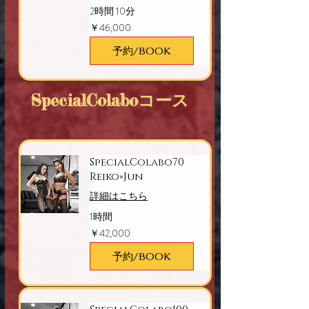
2時間 10分
46,000
￥46,000
円
予約/BOOK
SpecialColaboコース
SpecialColabo70
Reiko×Jun
詳細はこちら
1時間
42,000
￥42,000
円
予約/BOOK