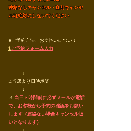
​連絡なしキャンセル・直前キャンセ
ルは絶対にしないでください
​●ご予約方法、お支払いについて
1.
ご予約フォーム入力
↓
2.当店より日時承認
↓
３.
当日３時間前に必ずメールか電話
で、お客様から予約の確認をお願い
します（連絡ない場合キャンセル扱
いとなります）
​
↓