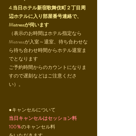
​4.当日ホテル新宿歌舞伎町２丁目周
辺ホテルに入り部屋番号連絡で、
Mistressが伺います
（表示のお時間はホテル指定なら
Mistressが入室～退室、待ち合わせな
ら待ち合わせ時間からホテル退室ま
でとなります
​ご予約時間からのカウントになりま
すので遅刻などはご注意くださ
い）。
●キャンセルについて
当日キャンセルは
セッション料
100％
のキャンセル料
​をいただきます