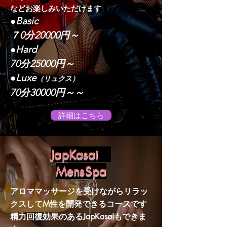
​などお楽しみいただけます
●Basic
７0分20000円～
●Hard
70分25000円～
●Luxe
（リュクス）
70分30000円～～
詳細はこちら
JapKasai
MensSpa
アロママッサージを受けながらリラッ
クスしてM性を開発できるコースです
精力回復効果のあるJapKasaiもできま