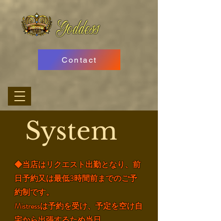
Goddess
Contact
System
◆当店はリクエスト出勤となり、前
日予約又は最低3時間前までのご予
約制です。
Mistressは予約を受け、予定を空け自
宅から出張するため当日