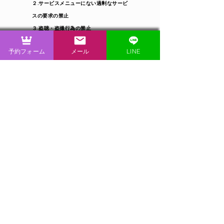
２.サービスメニューにない過剰なサービ
スの要求の禁止
３.盗聴・盗撮行為の禁止
４.スカウト・引き抜き行為の禁止
予約フォーム
メール
LINE
サービスに不適当な以下のような方によ
るご利用不可
1.安全衛生の観点からキャストがサービ
スを行うのに不適切な方（例: 不潔であ
る等）
2.暴力団関係者またはそれに準ずる方、
及びその疑いのある方
3.薬物（大麻・覚醒剤・シンナー等）を
使用されている方
4.泥酔状態の方
5.性病・その他の伝染病に感染している
方、及びその疑いのある方
6.同業関係者の方、及びその疑いのある