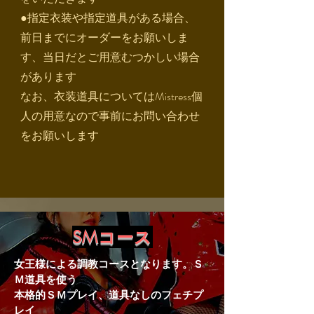
●指定衣装や指定道具がある場合、
前日までにオーダーをお願いしま
す、当日だとご用意むつかしい場合
があります
​なお、衣装道具についてはMistress個
人の用意なので事前にお問い合わせ
をお願いします
SMコース
女王様による調教コースとなります。Ｓ
Ｍ道具を使う
本格的ＳＭプレイ、道具なしのフェチプ
レイ