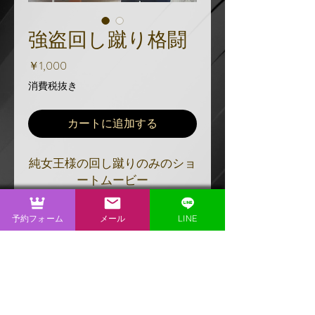
強盗回し蹴り格闘
価
￥1,000
格
消費税抜き
カートに追加する
純女王様の回し蹴りのみのショ
ートムービー
当店初格闘作品！！
予約フォーム
メール
LINE