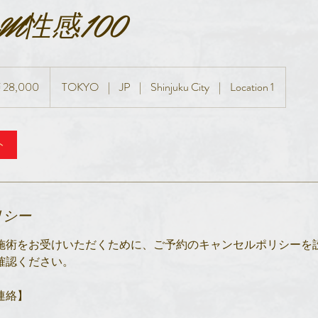
paM性感100
0
28,000
TOKYO
|
JP
|
Shinjuku City
|
Location 1
ト
リシー
施術をお受けいただくために、ご予約のキャンセルポリシーを
確認ください。
連絡】