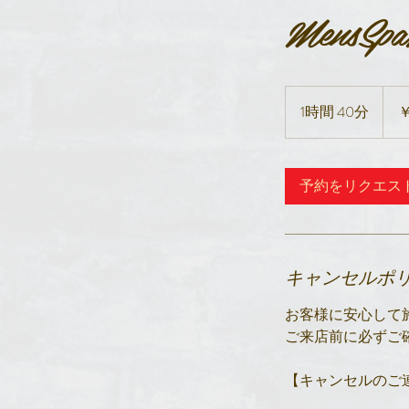
MensS
28,00
円
1時間 40分
1
￥
時
4
0
予約をリクエス
分
キャンセルポ
お客様に安心して
ご来店前に必ずご
【キャンセルのご