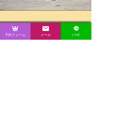
System
予約フォーム
メール
LINE
９０分２００００円
６０分延長１００００円
※
女王様の飲食代は
お客様ご負担となります