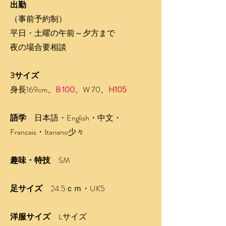
出勤
（事前予約制）
平日・土曜の午前～夕方まで
​夜の場合要相談
3サイズ
身長169cm、
B 100
、W
70、
H105
語学
日本語・English・中文・
Francais・Itariano少々
趣味・特技
SM
足サイズ
24.5ｃｍ・UK5
洋服サイズ
Lサイズ