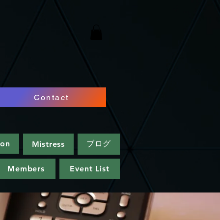
Contact
ion
ブログ
Mistress
Members
Event List