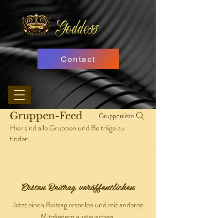
Goddess
Contact
Gruppen-Feed
Gruppenliste
Hier sind alle Gruppen und Beiträge zu
finden.
Ersten Beitrag veröffentlichen
Jetzt einen Beitrag erstellen und mit anderen
Mitgliedern austauschen.